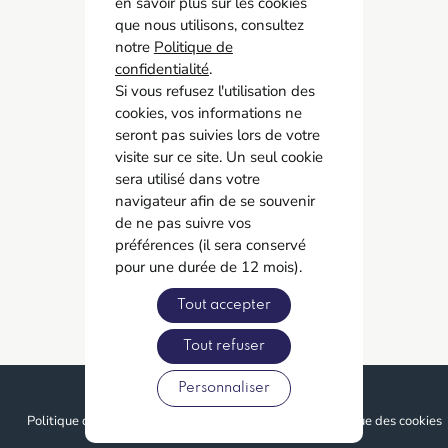
en savoir plus sur les cookies
05 55 11 21 00
que nous utilisons, consultez
6 Allée Duke Ellington
notre
Politique de
confidentialité
87067 Limoges
.
Si vous refusez l'utilisation des
cookies, vos informations ne
Accès rapide
seront pas suivies lors de votre
Contact
visite sur ce site. Un seul cookie
Recrutement
sera utilisé dans votre
navigateur afin de se souvenir
Adhérer
de ne pas suivre vos
préférences (il sera conservé
Réseaux sociaux
pour une durée de 12 mois).
Tout accepter
Tout refuser
Personnaliser
© Proximit Digital
Politique de confidentialité
Mentions légales
Politique des cookies