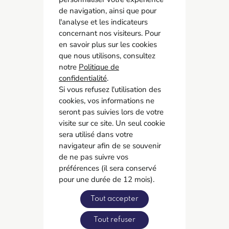
de navigation, ainsi que pour
l'analyse et les indicateurs
concernant nos visiteurs. Pour
AMCO BTP
en savoir plus sur les cookies
05 55 11 21 00
que nous utilisons, consultez
6 Allée Duke Ellington
notre
Politique de
confidentialité
87067 Limoges
.
Si vous refusez l'utilisation des
cookies, vos informations ne
Accès rapide
seront pas suivies lors de votre
Contact
visite sur ce site. Un seul cookie
Recrutement
sera utilisé dans votre
navigateur afin de se souvenir
Adhérer
de ne pas suivre vos
préférences (il sera conservé
Réseaux sociaux
pour une durée de 12 mois).
Tout accepter
Tout refuser