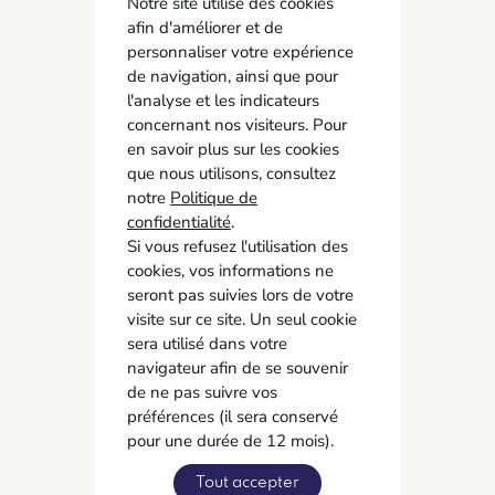
Notre site utilise des cookies
afin d'améliorer et de
personnaliser votre expérience
de navigation, ainsi que pour
l'analyse et les indicateurs
concernant nos visiteurs. Pour
AMCO BTP
en savoir plus sur les cookies
05 55 11 21 00
que nous utilisons, consultez
6 Allée Duke Ellington
notre
Politique de
confidentialité
87067 Limoges
.
Si vous refusez l'utilisation des
cookies, vos informations ne
Accès rapide
seront pas suivies lors de votre
Contact
visite sur ce site. Un seul cookie
Recrutement
sera utilisé dans votre
navigateur afin de se souvenir
Adhérer
de ne pas suivre vos
préférences (il sera conservé
Réseaux sociaux
pour une durée de 12 mois).
Tout accepter