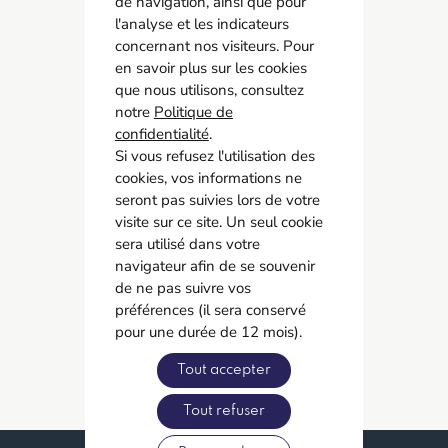
de navigation, ainsi que pour
l'analyse et les indicateurs
concernant nos visiteurs. Pour
AMCO BTP
en savoir plus sur les cookies
05 55 11 21 00
que nous utilisons, consultez
6 Allée Duke Ellington
notre
Politique de
confidentialité
87067 Limoges
.
Si vous refusez l'utilisation des
cookies, vos informations ne
Accès rapide
seront pas suivies lors de votre
Contact
visite sur ce site. Un seul cookie
Recrutement
sera utilisé dans votre
navigateur afin de se souvenir
Adhérer
de ne pas suivre vos
préférences (il sera conservé
Réseaux sociaux
pour une durée de 12 mois).
Tout accepter
Tout refuser