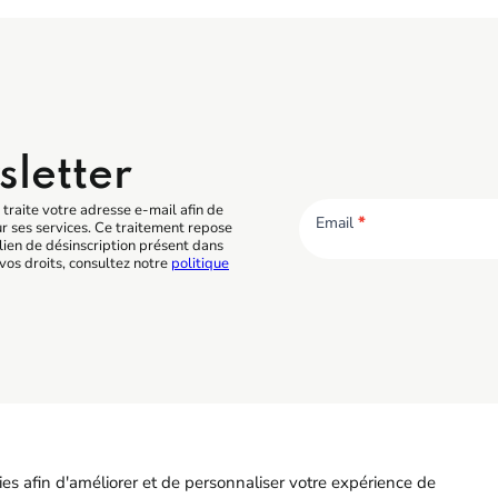
sletter
traite votre adresse e-mail afin de
Email
*
ur ses services. Ce traitement repose
lien de désinscription présent dans
vos droits, consultez notre
politique
CO BTP
Accès r
5 55 11 21 00
Contact
kies afin d'améliorer et de personnaliser votre expérience de
 Allée Duke Ellington