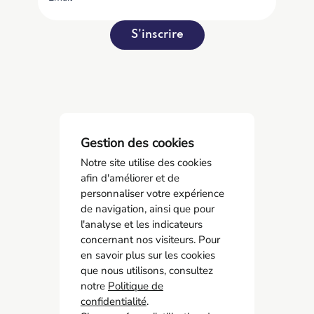
S'inscrire
Gestion des cookies
Notre site utilise des cookies
afin d'améliorer et de
personnaliser votre expérience
de navigation, ainsi que pour
l'analyse et les indicateurs
concernant nos visiteurs. Pour
AMCO BTP
en savoir plus sur les cookies
05 55 11 21 00
que nous utilisons, consultez
6 Allée Duke Ellington
notre
Politique de
confidentialité
87067 Limoges
.