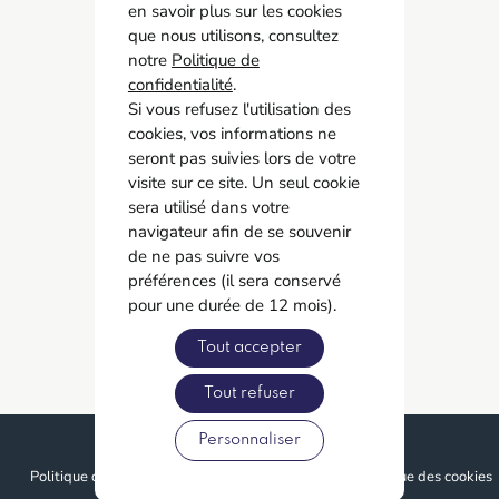
AMCO BTP
en savoir plus sur les cookies
05 55 11 21 00
que nous utilisons, consultez
6 Allée Duke Ellington
notre
Politique de
confidentialité
87067 Limoges
.
Si vous refusez l'utilisation des
cookies, vos informations ne
Accès rapide
seront pas suivies lors de votre
Contact
visite sur ce site. Un seul cookie
Recrutement
sera utilisé dans votre
navigateur afin de se souvenir
Adhérer
de ne pas suivre vos
préférences (il sera conservé
Réseaux sociaux
pour une durée de 12 mois).
Tout accepter
Tout refuser
Personnaliser
© Proximit Digital
Politique de confidentialité
Mentions légales
Politique des cookies