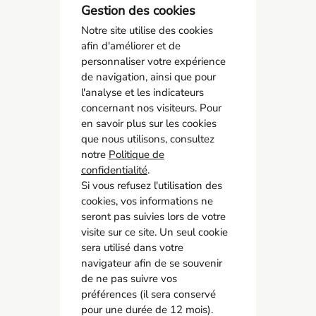
Gestion des cookies
Notre site utilise des cookies
afin d'améliorer et de
personnaliser votre expérience
de navigation, ainsi que pour
l'analyse et les indicateurs
concernant nos visiteurs. Pour
AMCO BTP
en savoir plus sur les cookies
05 55 11 21 00
que nous utilisons, consultez
6 Allée Duke Ellington
notre
Politique de
confidentialité
87067 Limoges
.
Si vous refusez l'utilisation des
cookies, vos informations ne
Accès rapide
seront pas suivies lors de votre
Contact
visite sur ce site. Un seul cookie
Recrutement
sera utilisé dans votre
navigateur afin de se souvenir
Adhérer
de ne pas suivre vos
préférences (il sera conservé
Réseaux sociaux
pour une durée de 12 mois).