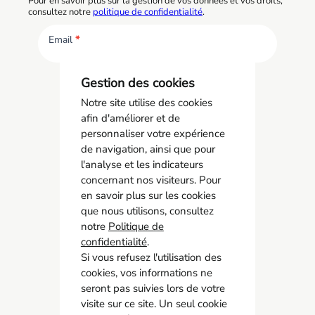
Pour en savoir plus sur la gestion de vos données et vos droits,
consultez notre
politique de confidentialité
.
Email
*
S'inscrire
Gestion des cookies
Notre site utilise des cookies
afin d'améliorer et de
personnaliser votre expérience
de navigation, ainsi que pour
l'analyse et les indicateurs
concernant nos visiteurs. Pour
en savoir plus sur les cookies
que nous utilisons, consultez
notre
Politique de
confidentialité
.
Si vous refusez l'utilisation des
cookies, vos informations ne
seront pas suivies lors de votre
AMCO BTP
visite sur ce site. Un seul cookie
05 55 11 21 00