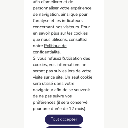
afin d'améliorer et de
personnaliser votre expérience
de navigation, ainsi que pour
l'analyse et les indicateurs
concernant nos visiteurs. Pour
AMCO BTP
en savoir plus sur les cookies
05 55 11 21 00
que nous utilisons, consultez
6 Allée Duke Ellington
notre
Politique de
confidentialité
87067 Limoges
.
Si vous refusez l'utilisation des
cookies, vos informations ne
Accès rapide
seront pas suivies lors de votre
Contact
visite sur ce site. Un seul cookie
Recrutement
sera utilisé dans votre
navigateur afin de se souvenir
Adhérer
de ne pas suivre vos
préférences (il sera conservé
Réseaux sociaux
pour une durée de 12 mois).
Tout accepter