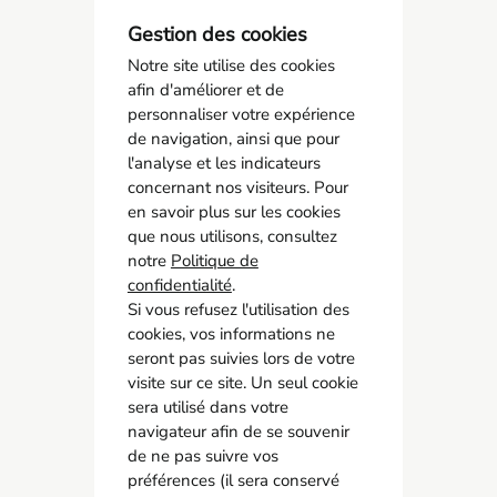
Gestion des cookies
Notre site utilise des cookies
afin d'améliorer et de
personnaliser votre expérience
de navigation, ainsi que pour
l'analyse et les indicateurs
concernant nos visiteurs. Pour
AMCO BTP
en savoir plus sur les cookies
05 55 11 21 00
que nous utilisons, consultez
6 Allée Duke Ellington
notre
Politique de
87067 Limoges
confidentialité
.
Si vous refusez l'utilisation des
cookies, vos informations ne
Accès rapide
seront pas suivies lors de votre
Contact
visite sur ce site. Un seul cookie
Recrutement
sera utilisé dans votre
navigateur afin de se souvenir
Adhérer
de ne pas suivre vos
préférences (il sera conservé
Réseaux sociaux