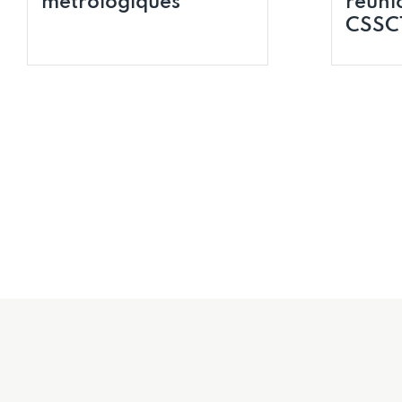
métrologiques
réuni
CSSC