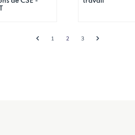
ons de CSE -
travail
T
1
2
3