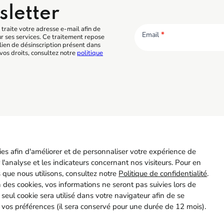
sletter
traite votre adresse e-mail afin de
Email
*
ur ses services. Ce traitement repose
lien de désinscription présent dans
vos droits, consultez notre
politique
CO BTP
Accès r
5 55 11 21 00
Contact
kies afin d'améliorer et de personnaliser votre expérience de
 Allée Duke Ellington
Recrutem
 l'analyse et les indicateurs concernant nos visiteurs. Pour en
7067 Limoges
Adhérer
s que nous utilisons, consultez notre
Politique de confidentialité
.
ion des cookies, vos informations ne seront pas suivies lors de
n seul cookie sera utilisé dans votre navigateur afin de se
 vos préférences (il sera conservé pour une durée de 12 mois).