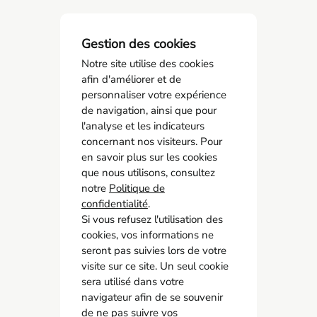
Gestion des cookies
Notre site utilise des cookies
afin d'améliorer et de
personnaliser votre expérience
de navigation, ainsi que pour
l'analyse et les indicateurs
concernant nos visiteurs. Pour
AMCO BTP
en savoir plus sur les cookies
05 55 11 21 00
que nous utilisons, consultez
6 Allée Duke Ellington
notre
Politique de
confidentialité
87067 Limoges
.
Si vous refusez l'utilisation des
cookies, vos informations ne
Accès rapide
seront pas suivies lors de votre
Contact
visite sur ce site. Un seul cookie
Recrutement
sera utilisé dans votre
navigateur afin de se souvenir
Adhérer
de ne pas suivre vos