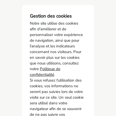
Gestion des cookies
Notre site utilise des cookies
afin d'améliorer et de
personnaliser votre expérience
de navigation, ainsi que pour
l'analyse et les indicateurs
concernant nos visiteurs. Pour
AMCO BTP
en savoir plus sur les cookies
05 55 11 21 00
que nous utilisons, consultez
6 Allée Duke Ellington
notre
Politique de
confidentialité
87067 Limoges
.
Si vous refusez l'utilisation des
cookies, vos informations ne
Accès rapide
seront pas suivies lors de votre
Contact
visite sur ce site. Un seul cookie
Recrutement
sera utilisé dans votre
navigateur afin de se souvenir
Adhérer
de ne pas suivre vos