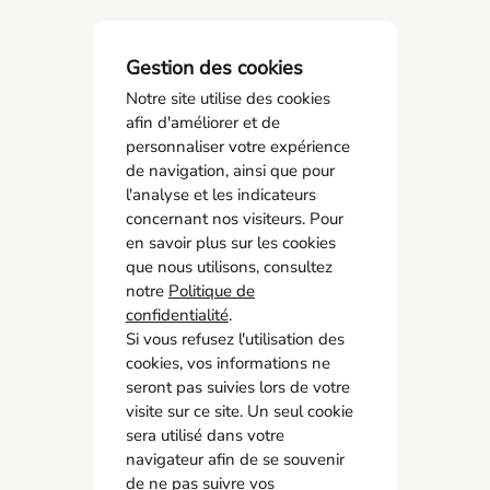
Gestion des cookies
Notre site utilise des cookies
afin d'améliorer et de
personnaliser votre expérience
de navigation, ainsi que pour
l'analyse et les indicateurs
concernant nos visiteurs. Pour
AMCO BTP
en savoir plus sur les cookies
05 55 11 21 00
que nous utilisons, consultez
6 Allée Duke Ellington
notre
Politique de
confidentialité
87067 Limoges
.
Si vous refusez l'utilisation des
cookies, vos informations ne
Accès rapide
seront pas suivies lors de votre
Contact
visite sur ce site. Un seul cookie
Recrutement
sera utilisé dans votre
navigateur afin de se souvenir
Adhérer
de ne pas suivre vos