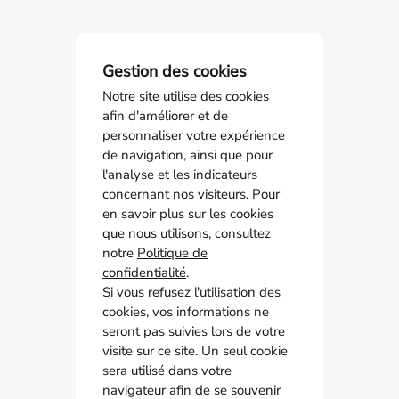
Gestion des cookies
Notre site utilise des cookies
afin d'améliorer et de
personnaliser votre expérience
de navigation, ainsi que pour
l'analyse et les indicateurs
concernant nos visiteurs. Pour
AMCO BTP
en savoir plus sur les cookies
05 55 11 21 00
que nous utilisons, consultez
6 Allée Duke Ellington
notre
Politique de
confidentialité
87067 Limoges
.
Si vous refusez l'utilisation des
cookies, vos informations ne
Accès rapide
seront pas suivies lors de votre
Contact
visite sur ce site. Un seul cookie
Recrutement
sera utilisé dans votre
navigateur afin de se souvenir
Adhérer